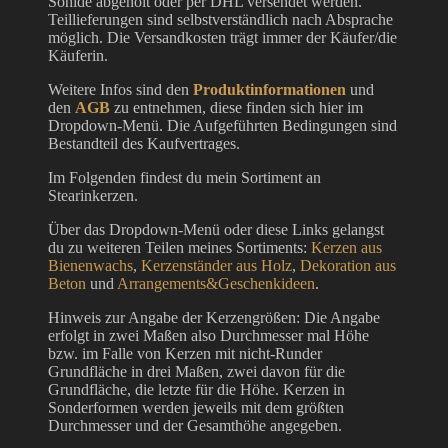
Söhlde abgeholt oder per DHL versendet werden.
Teillieferungen sind selbstverständlich nach Absprache
möglich. Die Versandkosten trägt immer der Käufer/die
Käuferin.
Weitere Infos sind den
Produktinformationen
und
den
AGB
zu entnehmen, diese finden sich hier im
Dropdown-Menü. Die Aufgeführten Bedingungen sind
Bestandteil des Kaufvertrages.
Im Folgenden findest du mein Sortiment an
Stearinkerzen.
Über das Dropdown-Menü oder diese Links gelangst
du zu weiteren Teilen meines Sortiments:
Kerzen aus
Bienenwachs
,
Kerzenständer aus Holz
,
Dekoration aus
Beton
und
Arrangements&Geschenkideen
.
Hinweis zur Angabe der Kerzengrößen: Die Angabe
erfolgt in zwei Maßen also Durchmesser mal Höhe
bzw. im Falle von Kerzen mit nicht-Runder
Grundfläche in drei Maßen, zwei davon für die
Grundfläche, die letzte für die Höhe. Kerzen in
Sonderformen werden jeweils mit dem größten
Durchmesser und der Gesamthöhe angegeben.